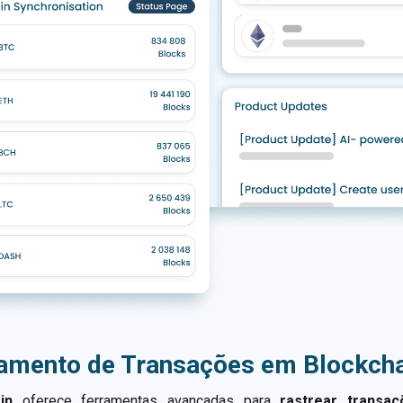
ramento de Transações em Blockcha
in
oferece ferramentas avançadas para
rastrear transaç