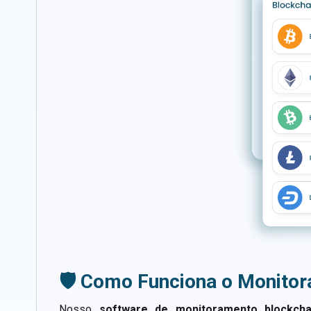
🛡️ Como Funciona o Monito
Nosso
software de monitoramento blockcha