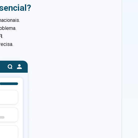
sencial?
nacionais.
roblema.
I
.
ecisa.