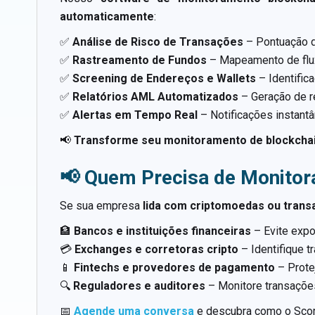
automaticamente
:
✅
Análise de Risco de Transações
– Pontuação de
✅
Rastreamento de Fundos
– Mapeamento de fluxo
✅
Screening de Endereços e Wallets
– Identific
✅
Relatórios AML Automatizados
– Geração de r
✅
Alertas em Tempo Real
– Notificações instant
📢
Transforme seu monitoramento de blockcha
📢 Quem Precisa de Monitor
Se sua empresa
lida com criptomoedas ou trans
🏦
Bancos e instituições financeiras
– Evite expo
💳
Exchanges e corretoras cripto
– Identifique 
📱
Fintechs e provedores de pagamento
– Prote
🔍
Reguladores e auditores
– Monitore transações
📅
Agende uma conversa
e descubra como o Score