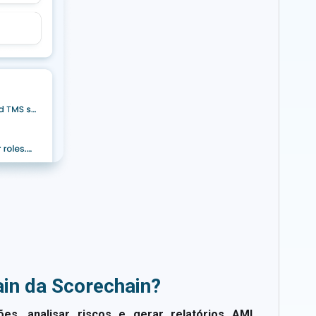
in da Scorechain?
ões, analisar riscos e gerar relatórios AML