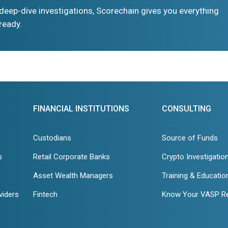
eep-dive investigations, Scorechain gives you everything
ready.
FINANCIAL INSTITUTIONS
CONSULTING
Custodians
Source of Funds
s
Retail Corporate Banks
Crypto Investigatio
Asset Wealth Managers
Training & Educatio
viders
Fintech
Know Your VASP R